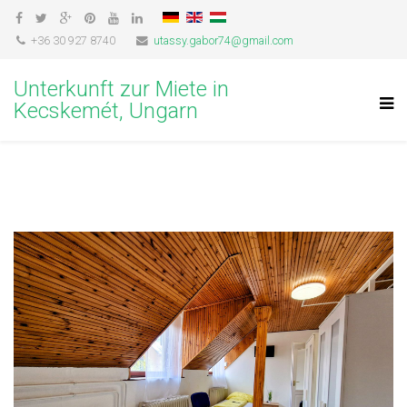
+36 30 927 8740
utassy.gabor74@gmail.com
Unterkunft zur Miete in
Kecskemét, Ungarn