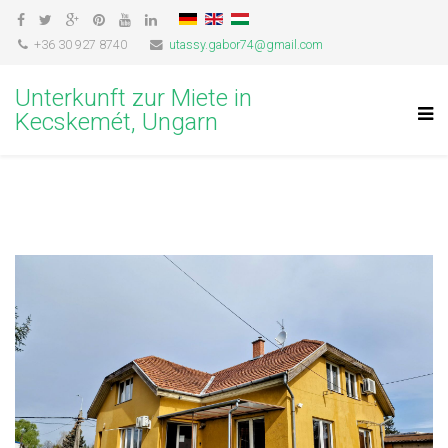
+36 30 927 8740
utassy.gabor74@gmail.com
Unterkunft zur Miete in
Kecskemét, Ungarn