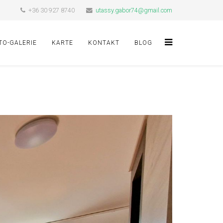
+36 30 927 8740
utassy.gabor74@gmail.com
TO-GALERIE
KARTE
KONTAKT
BLOG