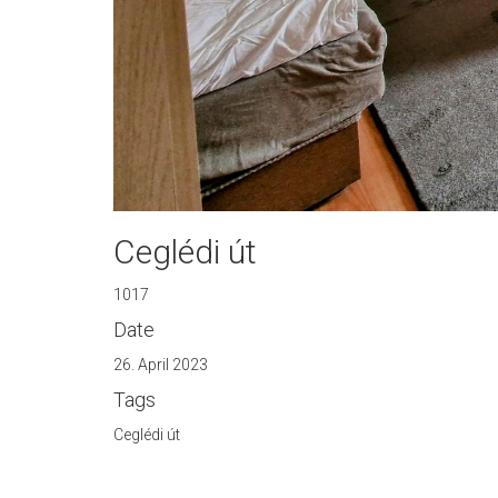
Ceglédi út
1017
Date
26. April 2023
Tags
Ceglédi út