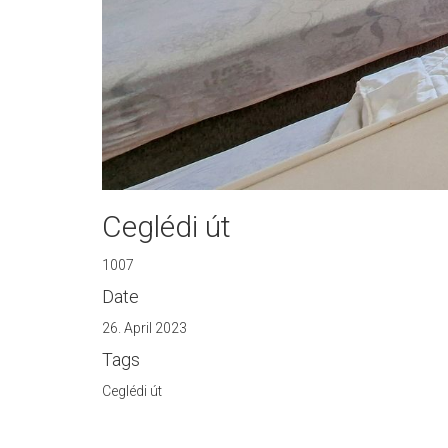
Ceglédi út
1007
Date
26. April 2023
Tags
Ceglédi út