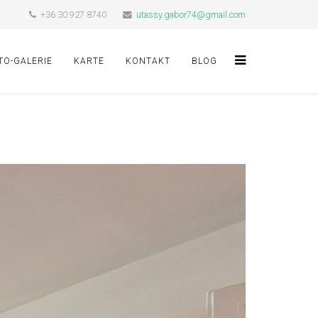
+36 30 927 8740
utassy.gabor74@gmail.com
TO-GALERIE
KARTE
KONTAKT
BLOG